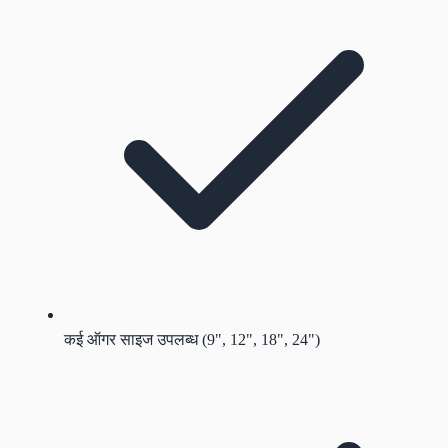
कई ऑगर साइज उपलब्ध (9", 12", 18", 24")