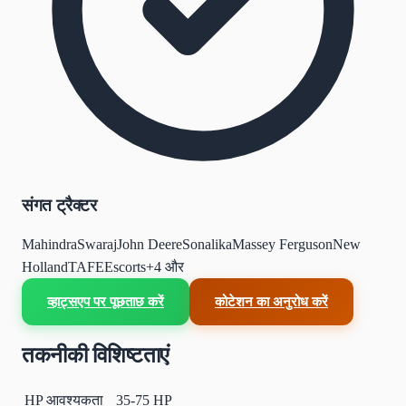
संगत ट्रैक्टर
Mahindra
Swaraj
John Deere
Sonalika
Massey Ferguson
New
Holland
TAFE
Escorts
+
4
और
व्हाट्सएप पर पूछताछ करें
कोटेशन का अनुरोध करें
तकनीकी विशिष्टताएं
HP आवश्यकता
35-75 HP