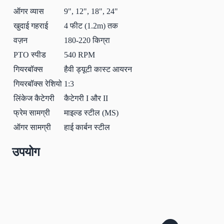
ऑगर व्यास
9", 12", 18", 24"
खुदाई गहराई
4 फीट (1.2m) तक
वज़न
180-220 किग्रा
PTO स्पीड
540 RPM
गियरबॉक्स
हैवी ड्यूटी कास्ट आयरन
गियरबॉक्स रेशियो
1:3
लिंकेज कैटेगरी
कैटेगरी I और II
फ्रेम सामग्री
माइल्ड स्टील (MS)
ऑगर सामग्री
हाई कार्बन स्टील
उपयोग