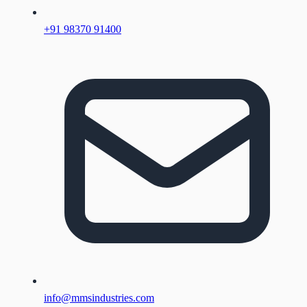
+91 98370 91400
info@mmsindustries.com